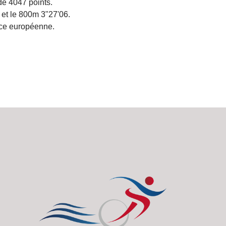
de 4047 points.
et le 800m 3"27'06.
lace européenne.