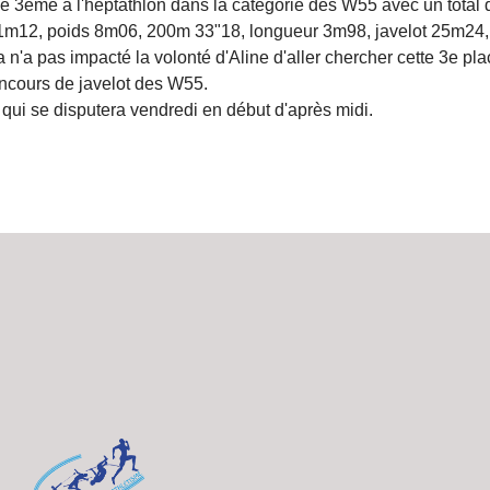
é 3ème à l'heptathlon dans la catégorie des W55 avec un total 
 1m12, poids 8m06, 200m 33"18, longueur 3m98, javelot 25m24, 
 n'a pas impacté la volonté d'Aline d'aller chercher cette 3e p
concours de javelot des W55.
s qui se disputera vendredi en début d'après midi.