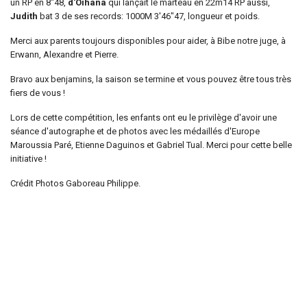
un RP en 8"48,
d'Oihana
qui lançait le marteau en 22m14 RP aussi,
Judith
bat 3 de ses records: 1000M 3'46"47, longueur et poids.
Merci aux parents toujours disponibles pour aider, à Bibe notre juge, à
Erwann, Alexandre et Pierre.
Bravo aux benjamins, la saison se termine et vous pouvez être tous très
fiers de vous !
Lors de cette compétition, les enfants ont eu le privilège d'avoir une
séance d'autographe et de photos avec les médaillés d'Europe
Maroussia Paré, Etienne Daguinos et Gabriel Tual. Merci pour cette belle
initiative !
Crédit Photos Gaboreau Philippe.